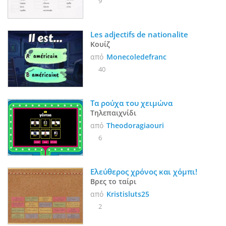
9
Les adjectifs de nationalite  
Κουίζ
από
Monecoledefranc
40
Τα ρούχα του χειμώνα
Τηλεπαιχνίδι
από
Theodoragiaouri
6
Ελεύθερος χρόνος και χόμπι!
Βρες το ταίρι
από
Kristisluts25
2