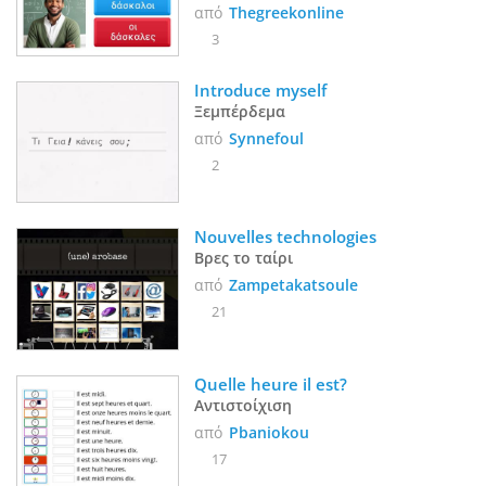
τάξης
από
Thegreekonline
3
Introduce myself
Ξεμπέρδεμα
από
Synnefoul
2
Nouvelles technologies
Βρες το ταίρι
από
Zampetakatsoule
21
Quelle heure il est?
Αντιστοίχιση
από
Pbaniokou
17