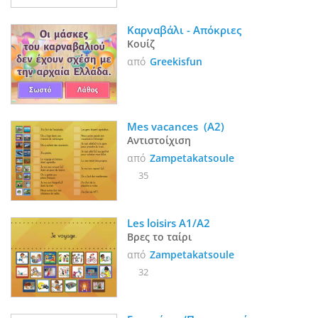
Καρναβάλι - Απόκριες
Κουίζ
από
Greekisfun
Mes vacances  (A2)
Αντιστοίχιση
από
Zampetakatsoule
35
Les loisirs A1/A2
Βρες το ταίρι
από
Zampetakatsoule
32