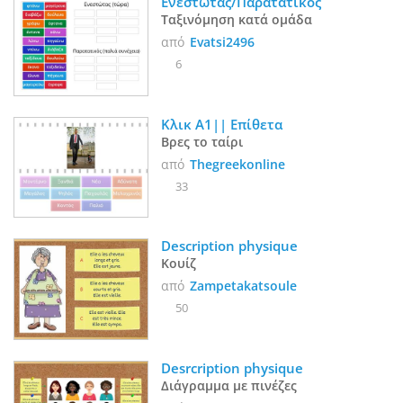
Ενεστώτας/Παρατατικός
Ταξινόμηση κατά ομάδα
από
Evatsi2496
6
Κλικ Α1|| Επίθετα
Βρες το ταίρι
από
Thegreekonline
33
Description physique 
Κουίζ
από
Zampetakatsoule
50
Desrcription physique
Διάγραμμα με πινέζες