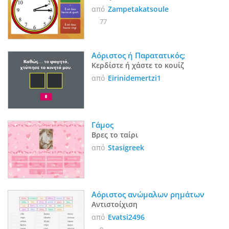
από
Zampetakatsoule
77
Αόριστος ή Παρατατικός; 
Κερδίστε ή χάστε το κουίζ
από
Eirinidemertzi1
Γάμος
Βρες το ταίρι
από
Stasigreek
Αόριστος ανώμαλων ρημάτων
Αντιστοίχιση
από
Evatsi2496