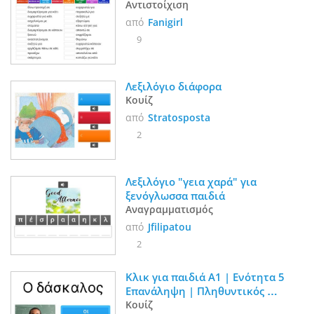
Αντιστοίχιση
από
Fanigirl
9
Λεξιλόγιο διάφορα
Κουίζ
από
Stratosposta
2
Λεξιλόγιο "γεια χαρά" για 
ξενόγλωσσα παιδιά 
Αναγραμματισμός
από
Jfilipatou
2
Κλικ για παιδιά Α1 | Ενότητα 5 
Επανάληψη | Πληθυντικός 
αρσενικών - θηλυκών | Υλικά 
Κουίζ