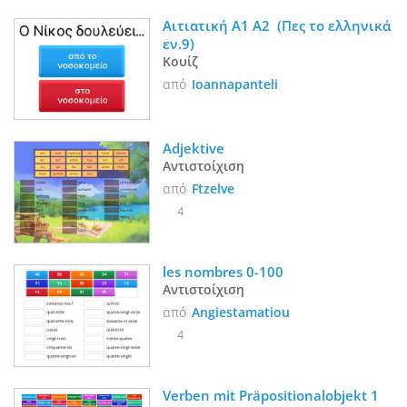
Αιτιατική A1 A2  (Πες το ελληνικά 
εν.9)
Κουίζ
από
Ioannapanteli
Adjektive 
Αντιστοίχιση
από
Ftzelve
4
les nombres 0-100
Αντιστοίχιση
από
Angiestamatiou
4
Verben mit Präpositionalobjekt 1