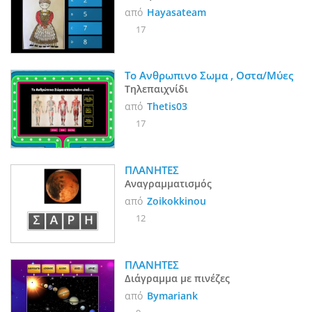
από
Hayasateam
17
Το Ανθρωπινο Σωμα , Οστα/Μύες
Τηλεπαιχνίδι
από
Thetis03
17
ΠΛΑΝΗΤΕΣ
Αναγραμματισμός
από
Zoikokkinou
12
ΠΛΑΝΗΤΕΣ
Διάγραμμα με πινέζες
από
Bymariank