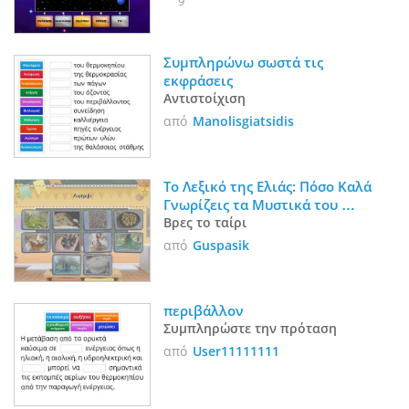
9
Συμπληρώνω σωστά τις 
εκφράσεις
Αντιστοίχιση
από
Manolisgiatsidis
Το Λεξικό της Ελιάς: Πόσο Καλά 
Γνωρίζεις τα Μυστικά του 
Λιομαζώματος;
Βρες το ταίρι
από
Guspasik
περιβάλλον
Συμπληρώστε την πρόταση
από
User11111111