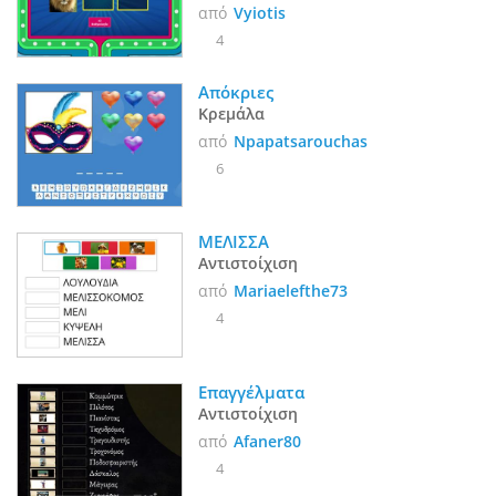
από
Vyiotis
4
Απόκριες
Κρεμάλα
από
Npapatsarouchas
6
ΜΕΛΙΣΣΑ
Αντιστοίχιση
από
Mariaelefthe73
4
Επαγγέλματα
Αντιστοίχιση
από
Afaner80
4