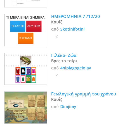
ΗΜΕΡΟΜΗΝΙΑ 7 /12/20
Κουίζ
από
Skotinifotini
2
Γιλέκα- Ζώα
Βρες το ταίρι
από
4nipiagogeiolav
2
Γεωλογική γραμμή του χρόνου
Κουίζ
από
Dimjimy