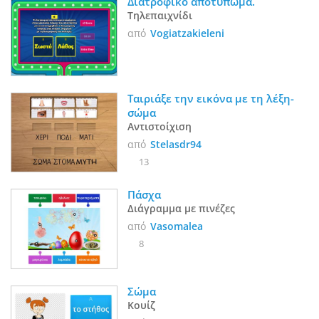
Διατροφικό αποτύπωμα.
Τηλεπαιχνίδι
από
Vogiatzakieleni
Ταιριάξε την εικόνα με τη λέξη- 
σώμα
Αντιστοίχιση
από
Stelasdr94
13
Πάσχα
Διάγραμμα με πινέζες
από
Vasomalea
8
Σώμα
Κουίζ