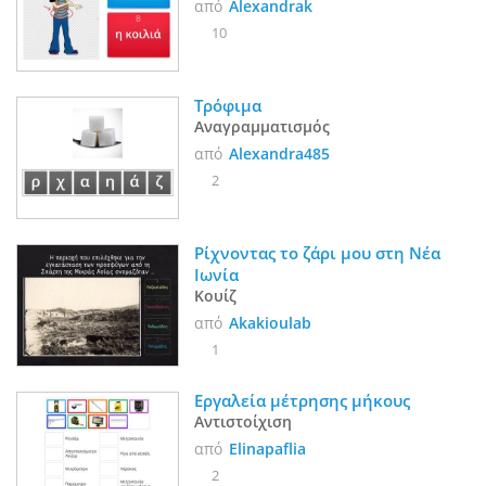
από
Alexandrak
10
Τρόφιμα
Αναγραμματισμός
από
Alexandra485
2
Ρίχνοντας το ζάρι μου στη Νέα 
Ιωνία 
Κουίζ
από
Akakioulab
1
Εργαλεία μέτρησης μήκους
Αντιστοίχιση
από
Elinapaflia
2