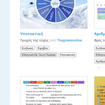
Υποτακτική
Αριθμ
Τροχός της τύχης
από
Thegreekonline
Βρες τ
Ενήλικες
Έφηβοι
Ενήλικ
Ελληνικά Ως Ξένη Γλώσσα
Υποτακτική
Ελληνι
Αριθμο
1