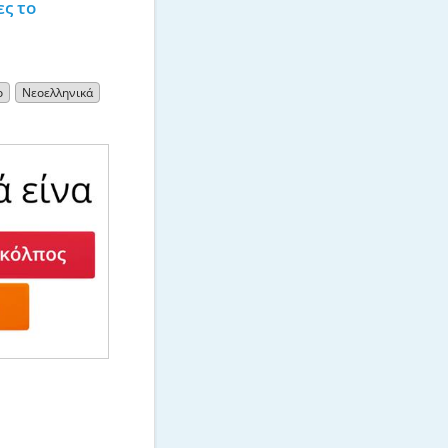
ς το 
ο
Νεοελληνικά