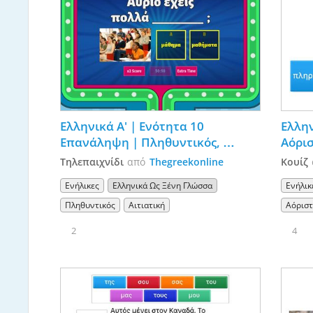
Ελληνικά Α' | Ενότητα 10 
Ελλην
Επανάληψη | Πληθυντικός, 
Αόρισ
αιτιατική
δούλ
Τηλεπαιχνίδι
από
Thegreekonline
Κουίζ
Ενήλικες
Ελληνικά Ως Ξένη Γλώσσα
Ενήλικ
Πληθυντικός
Αιτιατική
Αόρισ
2
4