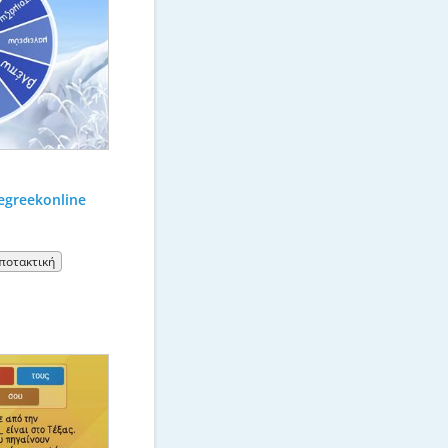
egreekonline
ποτακτική