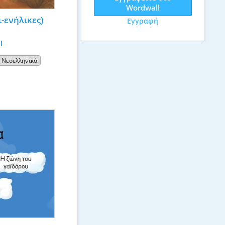
Wordwall
-ενήλικες)
Εγγραφή
l
Νεοελληνικά