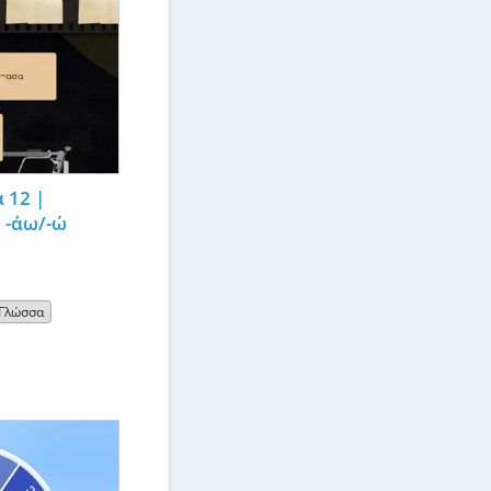
 12 | 
 -άω/-ώ
 Γλώσσα