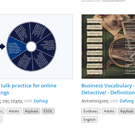
talk practice for online 
Business Vocabulary - 
ings
Detective! - Definition
business terms
 της τύχης
από
Dafvog
Αντιστοίχιση
από
Dafvog
ες
Adults
Αγγλικά
ESOL
Ενήλικες
Adults
Αγγλικά
h
English