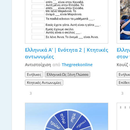
Ελληνικά Α' | Ενότητα 2 | Κτητικές 
Ελλην
αντωνυμίες
στον
Αντιστοίχιση
από
Thegreekonline
Κουίζ
Ενήλικες
Ελληνικά Ως Ξένη Γλώσσα
Ενήλικ
Κτητικές Αντωνυμίες
Επίθετ
3
3