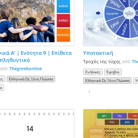
ικά Α' | Ενότητα 9 | Επίθετα 
Υποτακτική
 πληθυντικό
Τροχός της τύχης
από
Th
από
Thegreekonline
Ενήλικες
Έφηβοι
ες
Ελληνικά Ως Ξένη Γλώσσα
Ελληνικά Ως Ξένη Γλώσσα
Υ
α
1