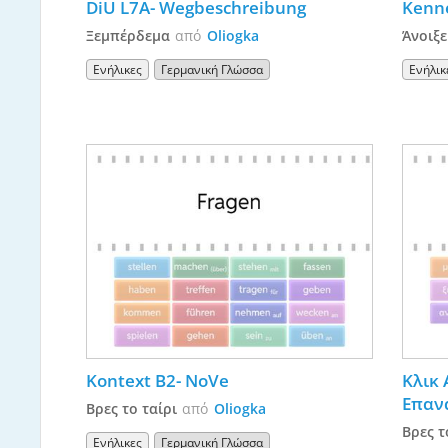
DiU L7A- Wegbeschreibung
Kenne
Ξεμπέρδεμα
από
Oliogka
Άνοιξε
Ενήλικες
Γερμανική Γλώσσα
Ενήλικ
Kontext B2- NoVe
Κλικ 
Επαν
Βρες το ταίρι
από
Oliogka
Βρες τ
Ενήλικες
Γερμανική Γλώσσα