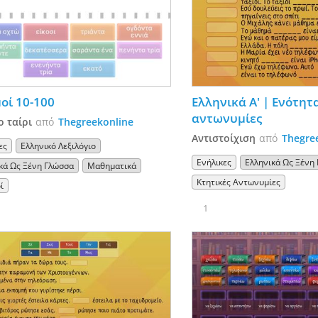
οί 10-100
Ελληνικά Α' | Ενότητα
αντωνυμίες
ο ταίρι
από
Thegreekonline
Αντιστοίχιση
από
Thegre
ες
Ελληνικό Λεξιλόγιο
Ενήλικες
Ελληνικά Ως Ξένη
κά Ως Ξένη Γλώσσα
Μαθηματικά
Κτητικές Αντωνυμίες
ί
1