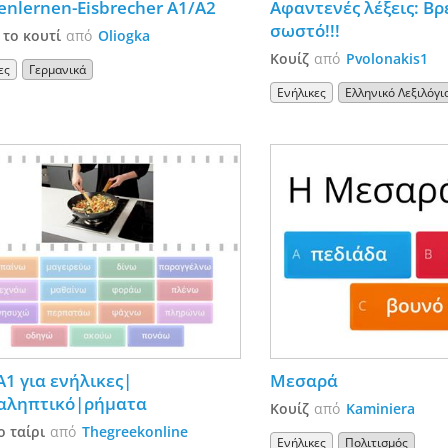
nlernen-Eisbrecher A1/A2
Αφαντενές λέξεις: Βρε
σωστό!!!
 το κουτί
από
Oliogka
Κουίζ
από
Pvolonakis1
ες
Γερμανικά
Ενήλικες
Ελληνικό Λεξιλόγι
Α1 για ενήλικες|
Μεσαρά
αληπτικό|ρήματα
Κουίζ
από
Kaminiera
ο ταίρι
από
Thegreekonline
Ενήλικες
Πολιτισμός