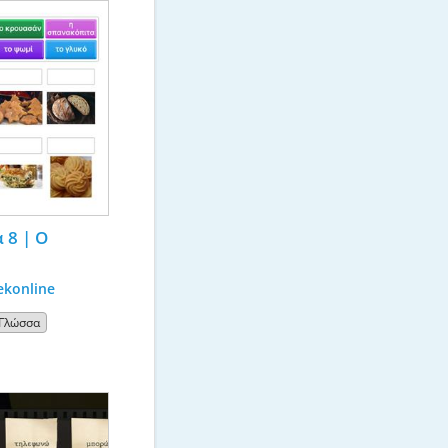
8 | Ο 
ekonline
 Γλώσσα