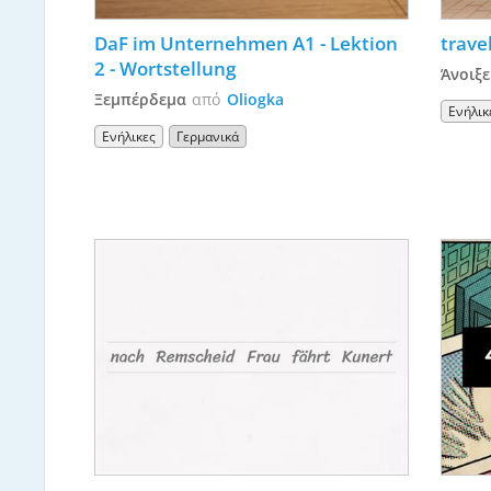
DaF im Unternehmen A1 - Lektion 
trave
2 - Wortstellung
Άνοιξε
Ξεμπέρδεμα
από
Oliogka
Ενήλικ
Ενήλικες
Γερμανικά