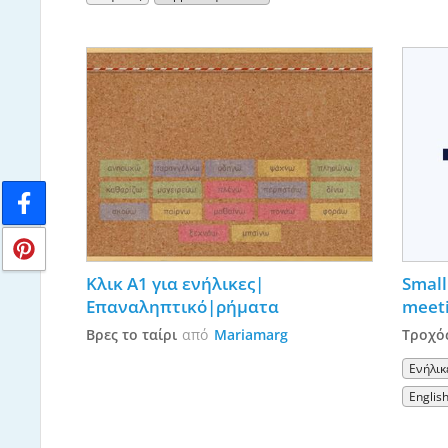
Κλικ Α1 για ενήλικες|
Small 
Επαναληπτικό|ρήματα
meet
Βρες το ταίρι
από
Mariamarg
Τροχός
Ενήλικ
Englis