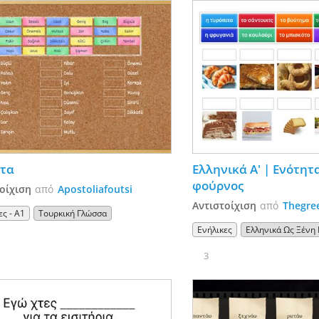
Επίθετα 
Ελληνικά Α' | Ενότητα 
φούρνος
οίχιση
από
Apostoliafoutsi
Αντιστοίχιση
από
Thegre
ες - A1
Τουρκική Γλώσσα
Ενήλικες
Ελληνικά Ως Ξένη
3