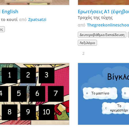
l English
Ερωτήσεις A1 (έφηβοι
Τροχός της τύχης
 το κουτί
από
Zpatsatzi
από
Thegreekonlineschoo
ες
Δευτεροβάθμια Εκπαίδευση
Λεξιλόγιο
2