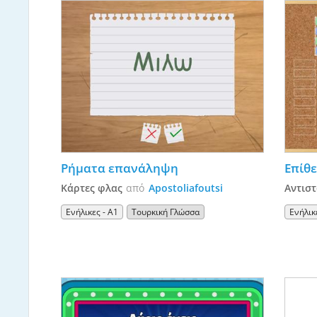
Ρήματα επανάληψη 
Κάρτες φλας
από
Apostoliafoutsi
Αντιστ
Ενήλικες - A1
Τουρκική Γλώσσα
Ενήλικ