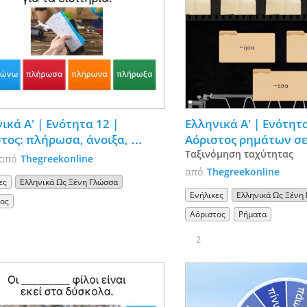
ικά Α' | Ενότητα 12 | 
Ελληνικά Α' | Ενότητα
τος: πλήρωσα, άνοιξα, 
Αόριστος ρημάτων σε
εψα, ήμουν, πήγα
Ταξινόμηση ταχύτητας
από
Thegreekonline
από
Thegreekonline
ες
Ελληνικά Ως Ξένη Γλώσσα
Ενήλικες
Ελληνικά Ως Ξένη
τος
Αόριστος
Ρήματα
2