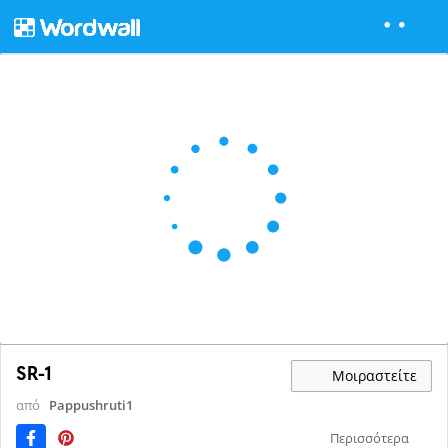
SR-1
Μοιραστείτε
από
Pappushruti1
Περισσότερα