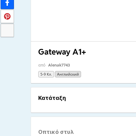
Gateway A1+
από
Alenak7743
5-9 Кл.
Английский
Κατάταξη
Οπτικό στυλ