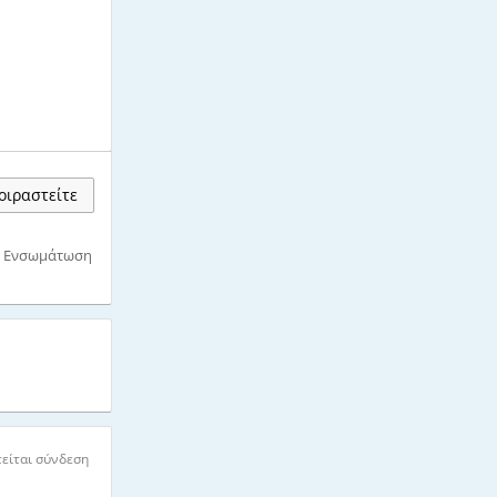
ιραστείτε
Ενσωμάτωση
είται σύνδεση