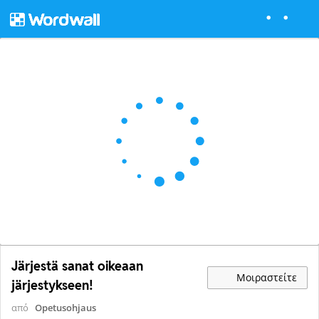
Järjestä sanat oikeaan
Μοιραστείτε
järjestykseen!
από
Opetusohjaus