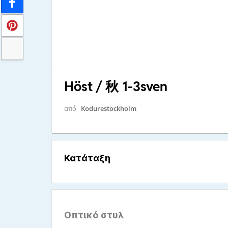
Höst / 秋 1-3sven
από
Kodurestockholm
Κατάταξη
Οπτικό στυλ