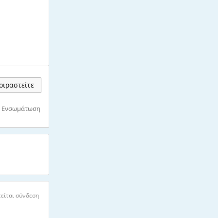
ιραστείτε
Ενσωμάτωση
είται σύνδεση