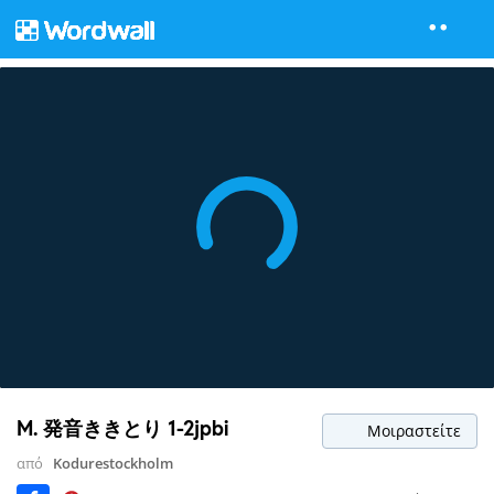
M. 発音ききとり 1-2jpbi
Μοιραστείτε
από
Kodurestockholm