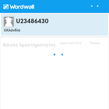
U23486430
Ολλανδία
Δημοτικότητα
Όνομα
Κοινές δραστηριότητες