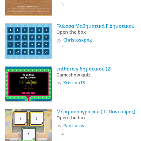
3
Γλώσσα Μαθηματικά Γ Δημοτικού
Open the box
by
Christosxpng
2
επίθετα γ δημοτικού (2)
Gameshow quiz
by
Xristina13
2
Μέρη παραγράφου ( Γ. Παντιώρας)
Open the box
by
Pantioras
2