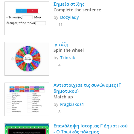
Σημεία στίξης
Complete the sentence
by
Dozylady
11
 γ τάξη
Spin the wheel
by
Tziorak
4
Αντιστοίχισε τις συνώνυμες (Γ 
δημοτικού)
Match up
by
Fragkiskos1
8
Επανάληψη Ιστορίας Γ Δημοτικού 
- Ο Τρωϊκός πόλεμος 