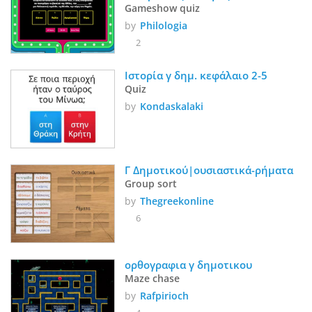
Gameshow quiz
by
Philologia
2
Ιστορία γ δημ. κεφάλαιο 2-5
Quiz
by
Kondaskalaki
Γ Δημοτικού|ουσιαστικά-ρήματα
Group sort
by
Thegreekonline
6
ορθογραφια γ δημοτικου
Maze chase
by
Rafpirioch