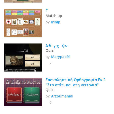
Γ
Match up
by
Irinip
Δ-θ  γ-χ   ζ-σ 
Quiz
by
Marypap91
7
Επαναληπτική Ορθογραφία Εν.2 
"Στο σπίτι και στη γειτονιά"
Quiz
by
Arzoumanidi
6