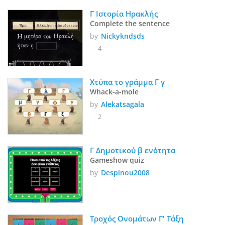
Γ Ιστορία Ηρακλής
Complete the sentence
by
Nickykndsds
4
Χτύπα το γράμμα Γ γ
Whack-a-mole
by
Alekatsagala
2
Γ Δημοτικού β ενότητα
Gameshow quiz
by
Despinou2008
Τροχός Ονομάτων Γ' Τάξη