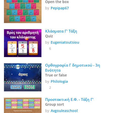
Open the box
by
Pepipap67
Κλάσματα Γ' Τάξη 
Quiz
by
Eugeniatoutsiou
6
Ορθογραφία Γ δημοτικού - 3η 
Ενότητα 
True or false
by
Philologia
2
Προστακτική Ε.Φ. - Τάξη Γ'
Group sort
by
Avgouleaschool