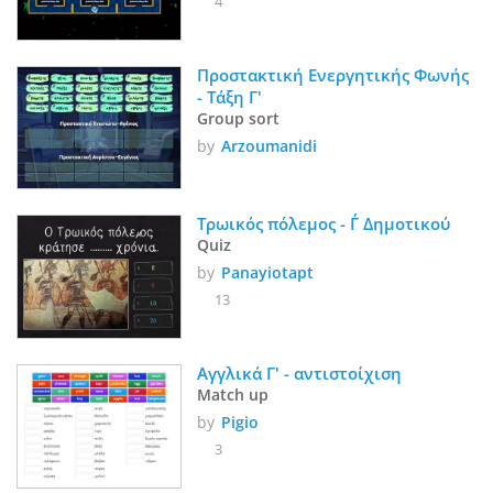
4
Προστακτική Ενεργητικής Φωνής 
- Τάξη Γ'
Group sort
by
Arzoumanidi
Τρωικός πόλεμος - Γ΄ Δημοτικού
Quiz
by
Panayiotapt
13
Αγγλικά Γ' - αντιστοίχιση
Match up
by
Pigio
3