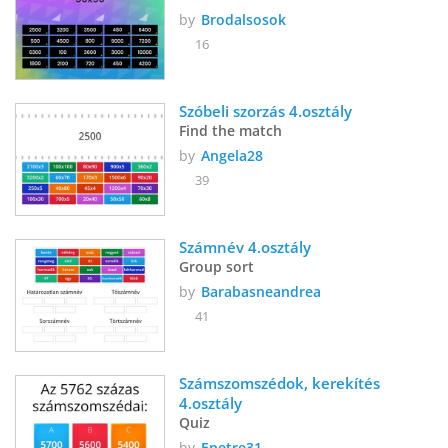
by
Brodalsosok
16
Szóbeli szorzás 4.osztály 
Find the match
by
Angela28
39
Számnév 4.osztály
Group sort
by
Barabasneandrea
41
Számszomszédok, kerekítés 
4.osztály
Quiz
by
Epetre31