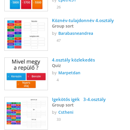
26
Köznév-tulajdonnév 4.osztály
Group sort
by
Barabasneandrea
47
4.osztály közlekedés
Quiz
by
Marpetdan
4
Igekötős igék   3-4.osztály 
Group sort
by
Cstheni
33