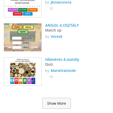
by
Jkovacsnora
12
ANGOL 4.OSZTÁLY
Match up
by
Veres8
Időmérés 4.osztály 
Quiz
by
Mariettatünde
10
Show More