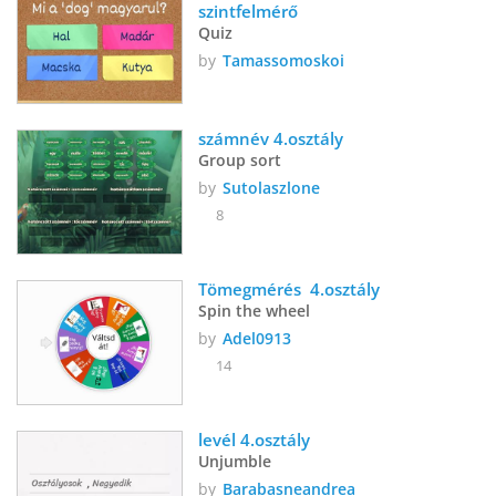
szintfelmérő
Quiz
by
Tamassomoskoi
számnév 4.osztály
Group sort
by
Sutolaszlone
8
Tömegmérés  4.osztály
Spin the wheel
by
Adel0913
14
levél 4.osztály
Unjumble
by
Barabasneandrea