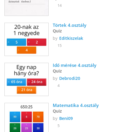
14
Törtek 4.osztály
Quiz
by
Editkiszelak
15
Idő mérése 4.osztály 
Quiz
by
Debrodi20
4
Matematika 4.osztály
Quiz
by
Beni09
5