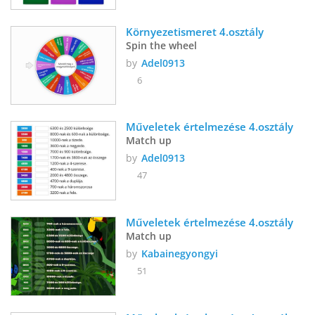
Környezetismeret 4.osztály 
Spin the wheel
by
Adel0913
6
Műveletek értelmezése 4.osztály 
Match up
by
Adel0913
47
Műveletek értelmezése 4.osztály
Match up
by
Kabainegyongyi
51