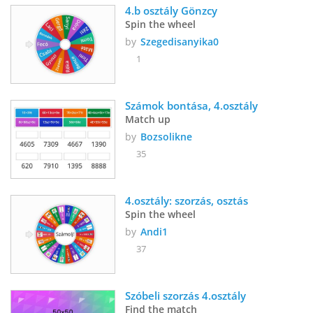
4.b osztály Gönzcy
Spin the wheel
by
Szegedisanyika0
1
Számok bontása, 4.osztály
Match up
by
Bozsolikne
35
4.osztály: szorzás, osztás
Spin the wheel
by
Andi1
37
Szóbeli szorzás 4.osztály  
Find the match