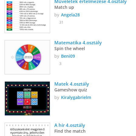
Műveletek értelmezése 4.osztály 
Match up
by
Angela28
31
Matematika 4.osztály
Spin the wheel
by
Beni09
3
Matek 4.osztály
Gameshow quiz
by
Kiralygabrielm
A hír 4.osztály
Find the match