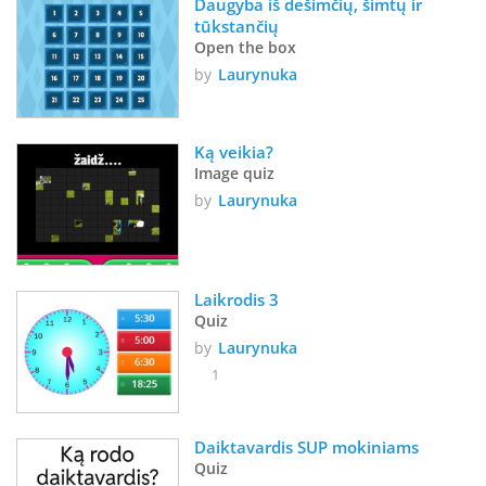
Daugyba iš dešimčių, šimtų ir 
tūkstančių
Open the box
by
Laurynuka
Ką veikia? 
Image quiz
by
Laurynuka
Laikrodis 3
Quiz
by
Laurynuka
1
Daiktavardis SUP mokiniams
Quiz