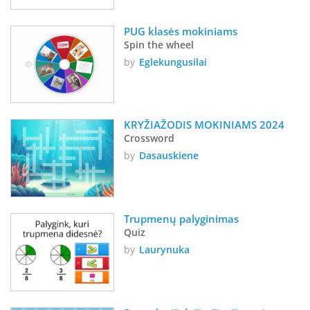
PUG klasės mokiniams
Spin the wheel
by
Eglekungusilai
KRYŽIAŽODIS MOKINIAMS 2024
Crossword
by
Dasauskiene
Trupmenų palyginimas
Quiz
by
Laurynuka