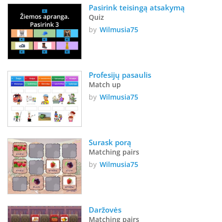
Pasirink teisingą atsakymą
Quiz
by
Wilmusia75
Profesijų pasaulis
Match up
by
Wilmusia75
Surask porą
Matching pairs
by
Wilmusia75
Daržovės
Matching pairs