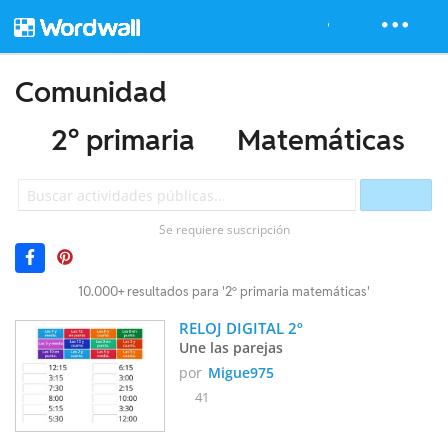
Comunidad
2º primaria
Matemáticas
Se requiere suscripción
10.000+ resultados para '2º primaria matemáticas'
RELOJ DIGITAL 2º
Une las parejas
por
Migue975
41