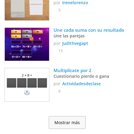
por
Irenelorenzo
3
Une cada suma con su resultado
Une las parejas
por
Judithvegapt
13
Multiplícate por 2
Cuestionario pierde o gana
por
Actividadesdeclase
6
Mostrar más