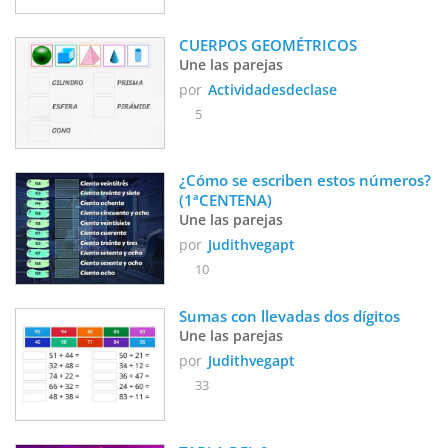
CUERPOS GEOMÉTRICOS
Une las parejas
por
Actividadesdeclase
5
¿Cómo se escriben estos números? 
(1ªCENTENA)
Une las parejas
por
Judithvegapt
10
Sumas con llevadas dos dígitos 
Une las parejas
por
Judithvegapt
33