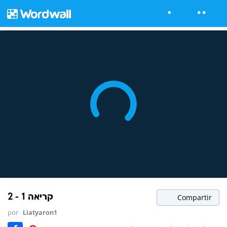
קריאה 1 - 2
Compartir
por
Liatyaron1