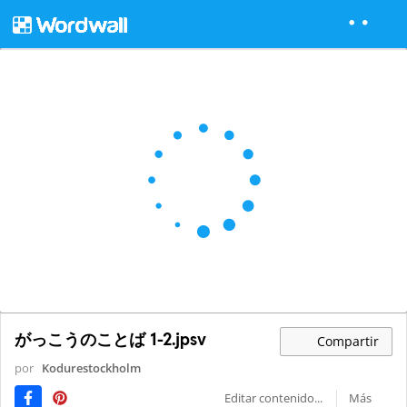
がっこうのことば 1-2.jpsv
Compartir
por
Kodurestockholm
Editar contenido...
Más