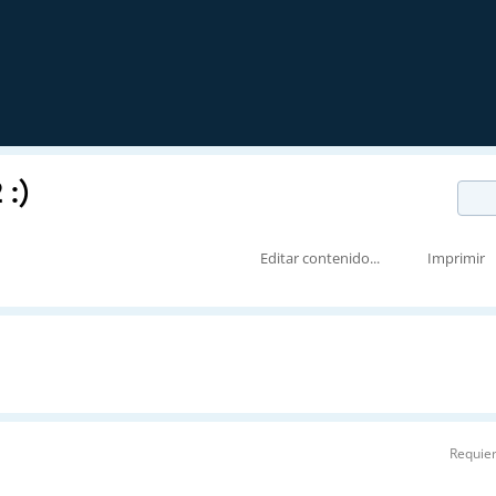
:)
Editar contenido...
Imprimir
Requier