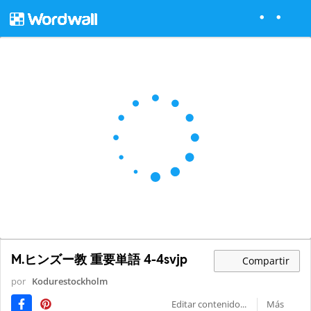
M.ヒンズー教 重要単語 4-4svjp
Compartir
por
Kodurestockholm
Editar contenido...
Más