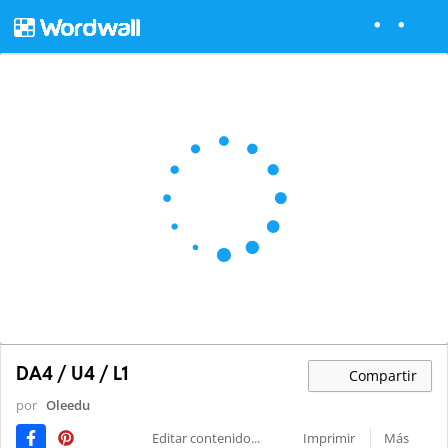
DA4 / U4 / L1
Compartir
por
Oleedu
Editar contenido...
Imprimir
Más