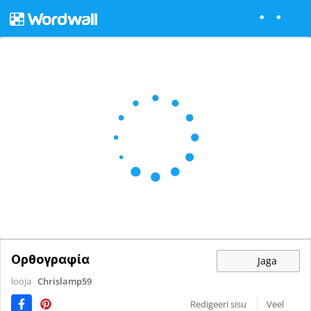
Ορθογραφία
Jaga
looja
Chrislamp59
Redigeeri sisu
Veel