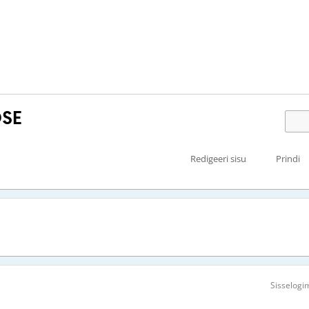
OSE
Redigeeri sisu
Prindi
Sisselogi