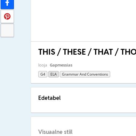
THIS / THESE / THAT / TH
looja
Gapmessias
G4
ELA
Grammar And Conventions
Edetabel
Visuaalne stiil