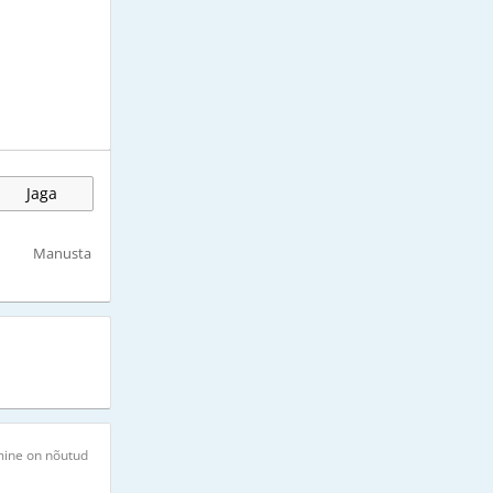
Jaga
Manusta
mine on nõutud