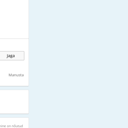
Jaga
Manusta
mine on nõutud