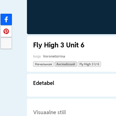
Fly High 3 Unit 6
looja
Voronetsirina
Начальная
Английский
Fly High 3 U 6
Edetabel
Visuaalne stiil