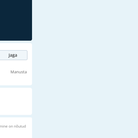
Jaga
Manusta
imine on nõutud