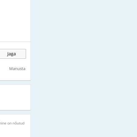
Jaga
Manusta
mine on nõutud