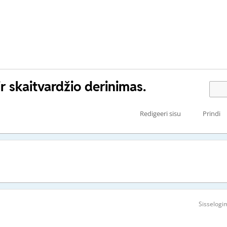
r skaitvardžio derinimas.
Redigeeri sisu
Prindi
Sisselogi