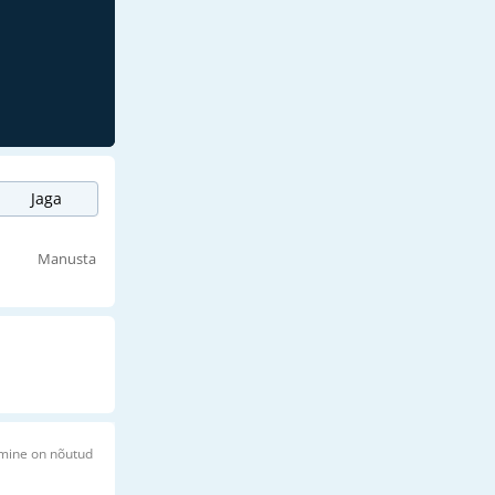
Jaga
Manusta
imine on nõutud