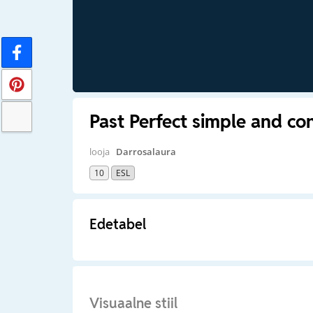
Past Perfect simple and co
looja
Darrosalaura
10
ESL
Edetabel
Visuaalne stiil