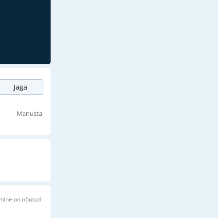
Jaga
Manusta
imine on nõutud