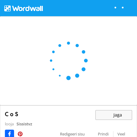
C o S
Jaga
looja
Sissistvz
Redigeeri sisu
Prindi
Veel