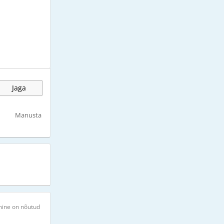
Jaga
Manusta
mine on nõutud