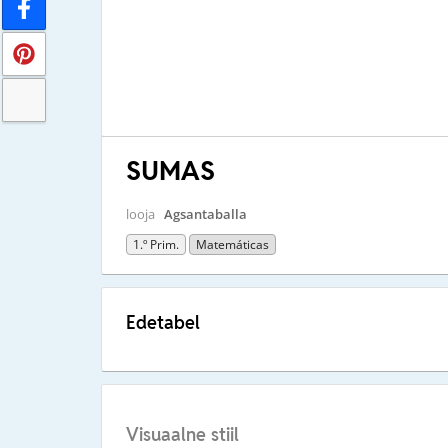
SUMAS
looja
Agsantaballa
1.º Prim.
Matemáticas
Edetabel
Visuaalne stiil