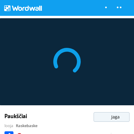
Paukščiai
Jaga
looja
Raskebaske