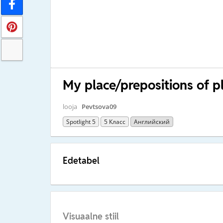
My place/prepositions of pl
looja
Pevtsova09
Spotlight 5
5 Класс
Английский
Edetabel
Visuaalne stiil