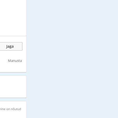
Jaga
Manusta
mine on nõutud