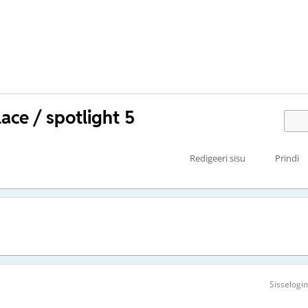
ace / spotlight 5
Redigeeri sisu
Prindi
Sisselogi