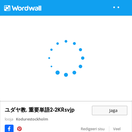
ユダヤ教. 重要単語2-2KRsvjp
Jaga
looja
Kodurestockholm
Redigeeri sisu
Veel