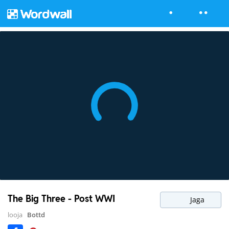
The Big Three - Post WWI
Jaga
looja
Bottd