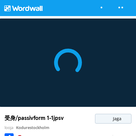
受身/passivform 1-1jpsv
Jaga
looja
Kodurestockholm