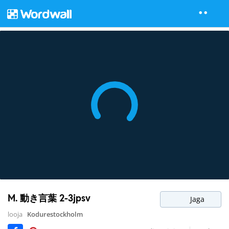
M. 動き言葉 2-3jpsv
Jaga
looja
Kodurestockholm