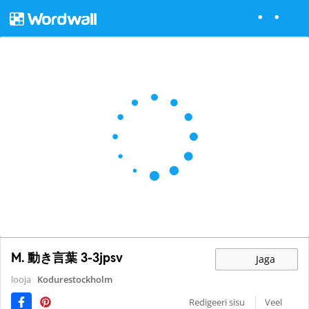
M. 動き言葉 3-3jpsv
Jaga
looja
Kodurestockholm
Redigeeri sisu
Veel