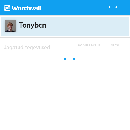
Tonybcn
Populaarsus
Nimi
Jagatud tegevused