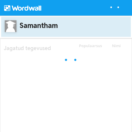
Samantham
Populaarsus
Nimi
Jagatud tegevused