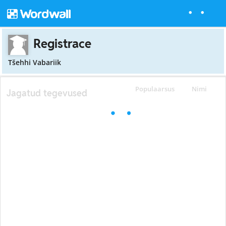
Registrace
Tšehhi Vabariik
Populaarsus
Nimi
Jagatud tegevused