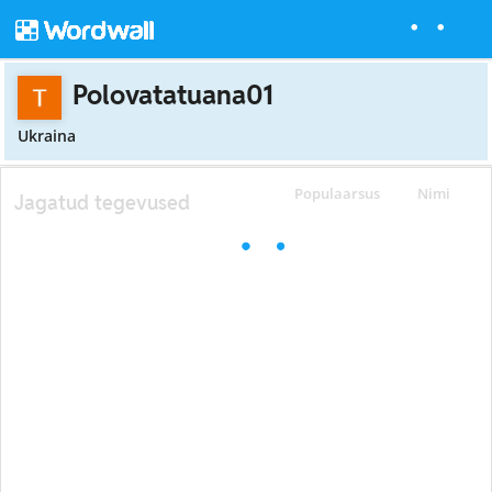
Polovatatuana01
Ukraina
Populaarsus
Nimi
Jagatud tegevused