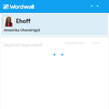
Ehoff
Ameerika Ühendriigid
Populaarsus
Nimi
Jagatud tegevused