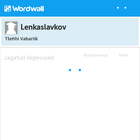
Lenkaslavkov
Tšehhi Vabariik
Populaarsus
Nimi
Jagatud tegevused