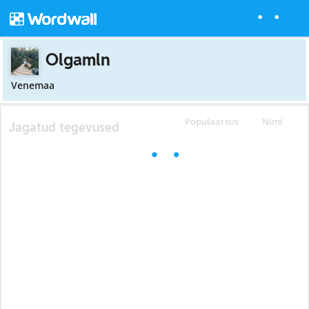
Olgamln
Venemaa
Populaarsus
Nimi
Jagatud tegevused