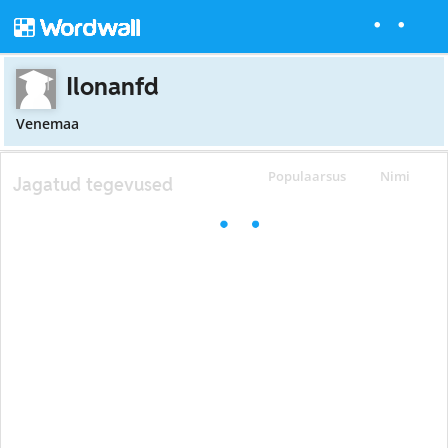
Ilonanfd
Venemaa
Populaarsus
Nimi
Jagatud tegevused