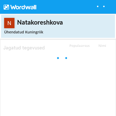
Natakoreshkova
Ühendatud Kuningriik
Populaarsus
Nimi
Jagatud tegevused