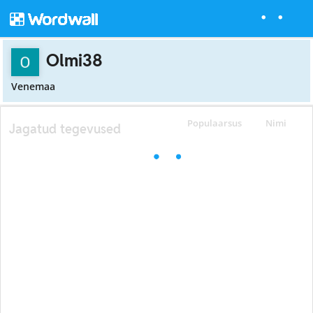
Olmi38
Venemaa
Populaarsus
Nimi
Jagatud tegevused