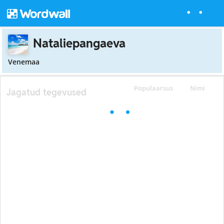
Nataliepangaeva
Venemaa
Populaarsus
Nimi
Jagatud tegevused