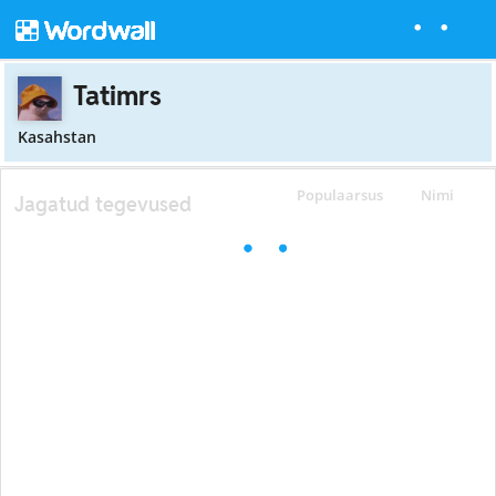
Tatimrs
Kasahstan
Populaarsus
Nimi
Jagatud tegevused