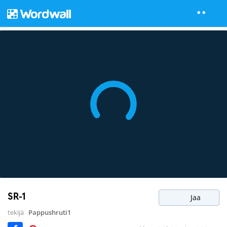
SR-1
Jaa
tekijä
Pappushruti1