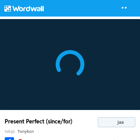
Present Perfect (since/for)
Jaa
tekijä
Tonybcn