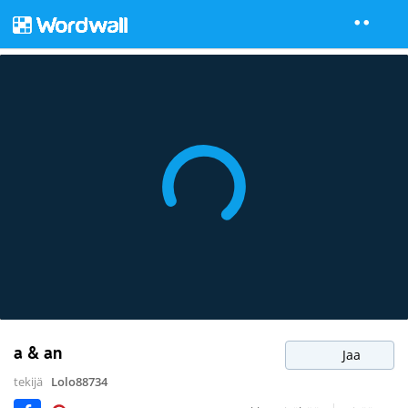
a & an
Jaa
tekijä
Lolo88734