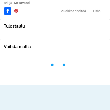
tekijä
Mrkovand
Muokkaa sisältöä
Lisää
Tulostaulu
Vaihda mallia